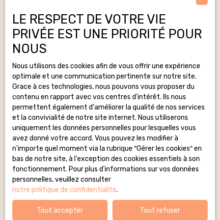
investisseurs
avisés. Les
LE RESPECT DE VOTRE VIE
Surface min (m²)
atouts majeurs
PRIVÉE EST UNE PRIORITÉ POUR
de ce bien :- Un
étang privé au
NOUS
Pièces min
cœur de la
propriété, pour
Nous utilisons des cookies afin de vous offrir une expérience
J'accepte le traitement de mes données personnelles
se ressourcer
optimale et une communication pertinente sur notre site.
conformément au RGPD. Si vous ne souhaitez pas
au quotidien. -
Grace à ces technologies, nous pouvons vous proposer du
faire l'objet de prospection commerciale par voie
Un terrain de 3
contenu en rapport avec vos centres d'intérêt. Ils nous
téléphonique, vous pouvez vous inscrire gratuitement
600 m²
permettent également d'améliorer la qualité de nos services
sur la liste d'opposition au démarchage téléphonique,
constructible,
et la convivialité de notre site internet. Nous utiliserons
prévu par l'article L223-1 du code de la consommation,
offrant de
uniquement les données personnelles pour lesquelles vous
sur le site Internet www.bloctel.gouv.fr ou par courrier
nombreuses
avez donné votre accord. Vous pouvez les modifier à
adressé à :
possibilités
n'importe quel moment via la rubrique ″Gérer les cookies″ en
(agrandissemen
bas de notre site, à l'exception des cookies essentiels à son
Société Worldline, Service Bloctel, CS 61311, 41013
t, construction
fonctionnement. Pour plus d'informations sur vos données
BLOIS CEDEX.
d’un second
personnelles, veuillez consulter
chalet... ). -
notre politique de confidentialité
.
Pour en savoir plus sur le traitement de vos données
Chalet
personnelles, veuillez consulter notre
politique de
fonctionnel et
Tout accepter
Tout refuser
confidentialité
.
en bon état,