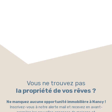
cœur des
Vosges, dans un
environnement
naturel
préservé.
Parfait pour
une résidence
secondaire, un
projet locatif
type Airbnb, ou
un
investissement
à fort potentiel.
Caractéristique
s principales :-
Vous ne trouvez pas
Surface
habitable : 34
la propriété de vos rêves ?
m²- Terrain : 3
600 m²
Ne manquez aucune opportunité immobilière à Nancy !
constructible
Inscrivez-vous à notre alerte mail et recevez en avant-
Ce bien rare