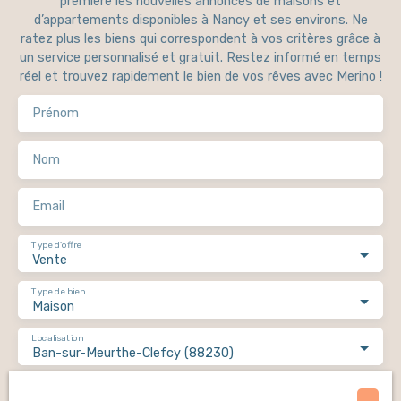
première les nouvelles annonces de maisons et
dispose d’un
d’appartements disponibles à Nancy et ses environs. Ne
magnifique
ratez plus les biens qui correspondent à vos critères grâce à
étang privatif,
un service personnalisé et gratuit. Restez informé en temps
d’un vaste
réel et trouvez rapidement le bien de vos rêves avec Merino !
terrain plat et
arboré, et d’un
Prénom
chalet
confortable à
Nom
exploiter
immédiatement
ou à développer
Email
selon vos
envies. Un
Type d'offre
véritable havre
Vente
de paix, loin du
tumulte, idéal
Type de bien
Maison
pour les
amoureux de
Localisation
nature, les
Ban-sur-Meurthe-Clefcy (88230)
projets
familiaux ou les
Budget max (€)