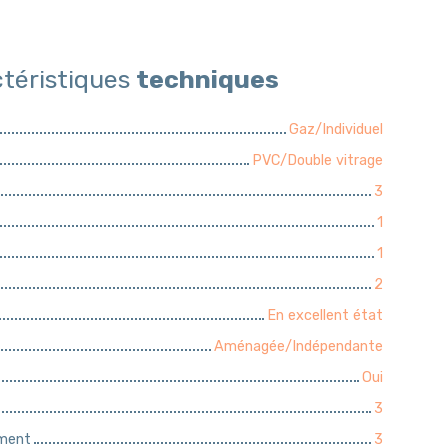
téristiques
techniques
Gaz/Individuel
PVC/Double vitrage
3
1
1
2
En excellent état
Aménagée/Indépendante
Oui
3
iment
3