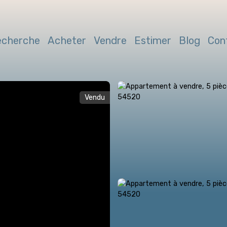
echerche
Acheter
Vendre
Estimer
Blog
Con
Vendu