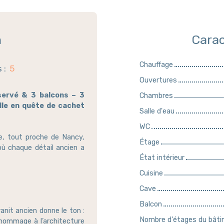
n
Carac
Chauffage
s
:
5
Ouvertures
servé & 3 balcons – 3
Chambres
lle en quête de cachet
Salle d'eau
WC
ce, tout proche de Nancy,
Étage
ù chaque détail ancien a
État intérieur
Cuisine
Cave
Balcon
ranit ancien donne le ton :
Nombre d'étages du bât
 hommage à l’architecture