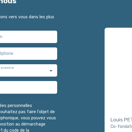
nous
drons vers vous dans les plus
m
éphone
 souhaitez
ées personnelles
haitez pas faire l'objet de
léphonique, vous pouvez vous
Louis PE
opposition au démarchage
Co-fondate
-1 du code de la