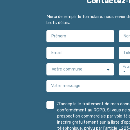
Contactez-
Merci de remplir le formulaire, nous revien
brefs délais.
Prénom
No
Email
Tél
Vous
Votre commune
-
Votre message
J'accepte le traitement de mes donn
conformément au RGPD. Si vous ne sou
prospection commerciale par voie té
inscrire gratuitement sur la liste d'
téléphonique, prévu par l'article L223