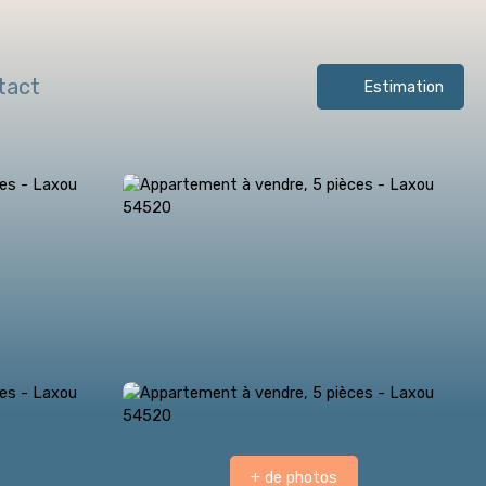
tact
Estimation
+ de photos