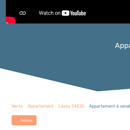
Appa
Vente
Appartement
Laxou 54520
Appartement à vendr
Retour