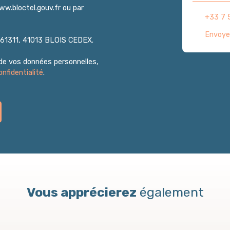
ww.bloctel.gouv.fr ou par
+33 7 
Envoye
S 61311, 41013 BLOIS CEDEX.
 de vos données personnelles,
onfidentialité
.
Vous apprécierez
également