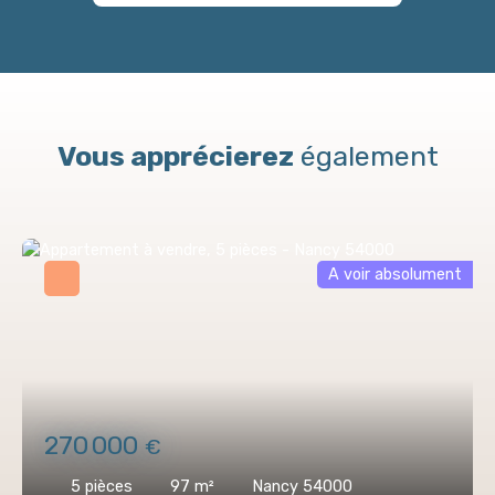
Vous apprécierez
également
A voir absolument
270 000
€
5
pièces
97
m²
Nancy 54000