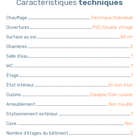
Caractéristiques
techniques
Chauffage
Electrique/Individuel
Ouvertures
PVC/Double vitrage
Surface au sol
80
m²
Chambres
2
Salle d'eau
1
WC
1
Étage
1
État intérieur
En bon état
Cuisine
Equipée/Coin cuisine
Ameublement
Non meublé
Stationnement extérieur
1
Cave
Non
Nombre d'étages du bâtiment
2