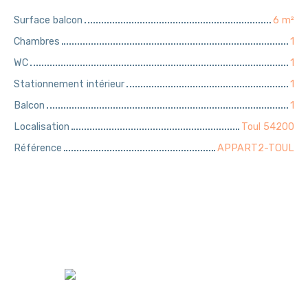
Surface balcon
6
m²
Chambres
1
WC
1
Stationnement intérieur
1
Balcon
1
Localisation
Toul 54200
Référence
APPART2-TOUL