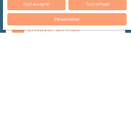
Tout accepter
Tout refuser
+33 3 65 65 56 01
Personnaliser
Envoyer un mail
171 Rue de Newcastle
54000 Nancy
Estimez gratuitement votre
bien avec
MERINO
Obtenez une évaluation gratuite et précise de votre