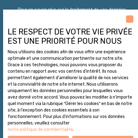
Pour en savoir plus sur le traitement de vos données
personnelles, veuillez consulter notre
politique de
confidentialité
.
LE RESPECT DE VOTRE VIE PRIVÉE
EST UNE PRIORITÉ POUR NOUS
Envoyer
Nous utilisons des cookies afin de vous offrir une expérience
optimale et une communication pertinente sur notre site.
Grace à ces technologies, nous pouvons vous proposer du
contenu en rapport avec vos centres d'intérêt. Ils nous
permettent également d'améliorer la qualité de nos services
Vous souhaitez connaître la valeur de votre bien
et la convivialité de notre site internet. Nous utiliserons
immobilier à Nancy ? L'agence Merino vous propose
uniquement les données personnelles pour lesquelles vous
une estimation gratuite, en ligne ou à domicile, selon
avez donné votre accord. Vous pouvez les modifier à n'importe
vos besoins. Contactez-nous dès maintenant au 03
quel moment via la rubrique ″Gérer les cookies″ en bas de notre
65 65 56 01 ou via notre formulaire en ligne pour
site, à l'exception des cookies essentiels à son
bénéficier de notre expertise et concrétiser votre
fonctionnement. Pour plus d'informations sur vos données
projet immobilier en toute sérénité.
personnelles, veuillez consulter
notre politique de confidentialité
.